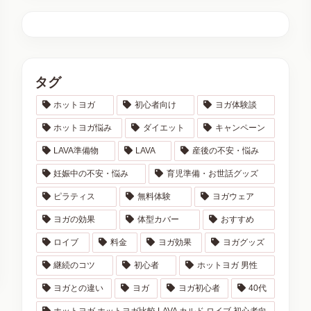
タグ
ホットヨガ
初心者向け
ヨガ体験談
ホットヨガ悩み
ダイエット
キャンペーン
LAVA準備物
LAVA
産後の不安・悩み
妊娠中の不安・悩み
育児準備・お世話グッズ
ピラティス
無料体験
ヨガウェア
ヨガの効果
体型カバー
おすすめ
ロイブ
料金
ヨガ効果
ヨガグッズ
継続のコツ
初心者
ホットヨガ 男性
ヨガとの違い
ヨガ
ヨガ初心者
40代
ホットヨガ ホットヨガ比較 LAVA カルド ロイブ 初心者向