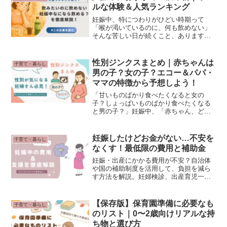
す。簡単にいうと、「病気のか...
ルな体験＆人気ランキング
妊娠中、特につわりがひどい時期って
「喉が渇いているのに、何も飲めない」
そんな苦しい日が続くこと、ありますよ
ね。私もまさにそうでした。喉はカラカ
ラなのに、水すら飲めず、無理に飲んで
は吐いてしまう…。吐けばまた喉が渇
性別ジンクスまとめ｜赤ちゃんは
子育て・暮らし
き、「誰か助けて！何なら飲め...
男の子？女の子？エコー＆パパ・
ママの特徴から予想しよう！
「甘いものばかり食べたくなると女の
子？しょっぱいものばかり食べたくなる
と男の子？」妊娠中、「赤ちゃん、どっ
ちかな？」と性別を気にする瞬間ってあ
りますよね。そんなとき、ふと気になっ
て調べてしまうのが「性別ジンクス」昔
妊娠したけどお金がない…不安を
子育て・暮らし
から言い伝えられているもの...
なくす！最低限の費用と補助金
妊娠・出産にかかる費用が不安？自治体
や国の補助制度を活用して、負担を減ら
す方法を解説。妊婦検診、出産育児一時
金、育児休業給付金など、知っておくべ
き支援制度を紹介します。
【保存版】保育園準備に必要なも
子育て・暮らし
のリスト｜0〜2歳向けリアルな持
ち物と選び方