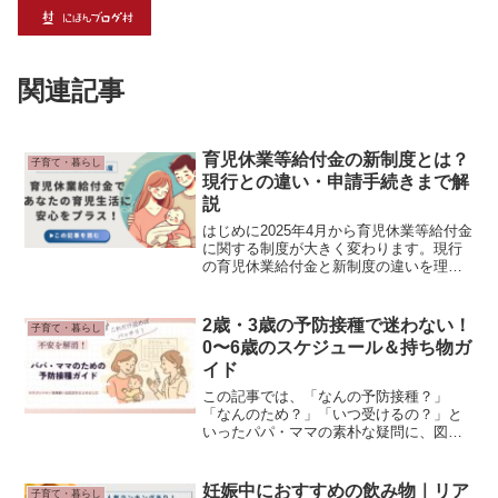
関連記事
育児休業等給付金の新制度とは？
子育て・暮らし
現行との違い・申請手続きまで解
説
はじめに2025年4月から育児休業等給付金
に関する制度が大きく変わります。現行
の育児休業給付金と新制度の違いを理解
し、適切に活用することで、安心して育
児に専念できるようになります。本記事
では、育児休業等給付金の概要から新制
2歳・3歳の予防接種で迷わない！
子育て・暮らし
度の詳細、申請手続...
0〜6歳のスケジュール＆持ち物ガ
イド
この記事では、「なんの予防接種？」
「なんのため？」「いつ受けるの？」と
いったパパ・ママの素朴な疑問に、図や
表をまじえてわかりやすくお答えしま
す。予防接種とは、病気にかかりにくく
するためにワクチンを体に入れることで
妊娠中におすすめの飲み物｜リア
子育て・暮らし