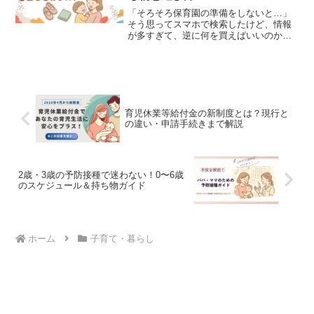
「そろそろ保育園の準備をしないと…」
そう思ってスマホで検索したけど、情報
が多すぎて、逆に何を買えばいいのか分
からなくなる。念のためと、いろいろ買
いすぎて「これ使わなかった…」「もっ
と早く知っておきたかった…」という後
悔も。この記事では、2人...
育児休業等給付金の新制度とは？現行と
の違い・申請手続きまで解説
2歳・3歳の予防接種で迷わない！0〜6歳
のスケジュール＆持ち物ガイド
ホーム
子育て・暮らし