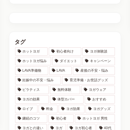
タグ
ホットヨガ
初心者向け
ヨガ体験談
ホットヨガ悩み
ダイエット
キャンペーン
LAVA準備物
LAVA
産後の不安・悩み
妊娠中の不安・悩み
育児準備・お世話グッズ
ピラティス
無料体験
ヨガウェア
ヨガの効果
体型カバー
おすすめ
ロイブ
料金
ヨガ効果
ヨガグッズ
継続のコツ
初心者
ホットヨガ 男性
ヨガとの違い
ヨガ
ヨガ初心者
40代