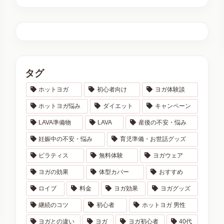
タグ
ホットヨガ
初心者向け
ヨガ体験談
ホットヨガ悩み
ダイエット
キャンペーン
LAVA準備物
LAVA
産後の不安・悩み
妊娠中の不安・悩み
育児準備・お世話グッズ
ピラティス
無料体験
ヨガウェア
ヨガの効果
体型カバー
おすすめ
ロイブ
料金
ヨガ効果
ヨガグッズ
継続のコツ
初心者
ホットヨガ 男性
ヨガとの違い
ヨガ
ヨガ初心者
40代