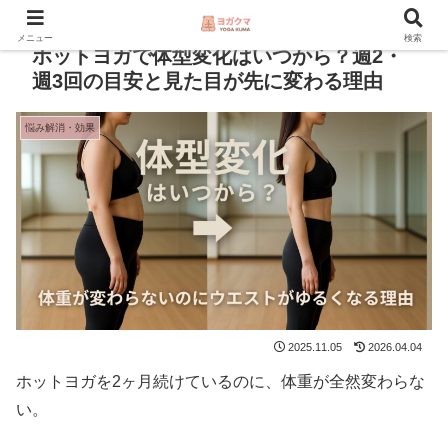
本サイトにはアフィリエイト広告が含まれます。
メニュー
検索
ホットヨガで体型変化はいつから？週2・
週3回の目安と見た目が先に変わる理由
悩み解消・効果
2025.11.05
2026.04.04
ホットヨガを2ヶ月続けているのに、体重が全然変わらな
い。