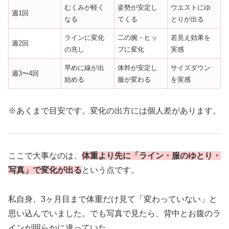
むくみが軽く
姿勢が安定し
ウエストにゆ
週1回
なる
てくる
とりが出る
ラインに変化
二の腕・ヒッ
若見え効果を
週2回
の兆し
プに変化
実感
早めに線が出
体幹が安定し
サイズダウン
週3〜4回
始める
服が変わる
を実感
※あくまで目安です。変化の出方には個人差があります。
ここで大事なのは、
体重より先に「ライン・服のゆとり・
写真」で変化が出る
という点です。
私自身、3ヶ月目まで体重だけ見て「変わっていない」と
思い込んでいました。でも写真で見たら、背中とお腹のラ
インが明らかに違っていた。