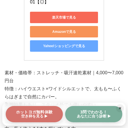
01【◎】
楽天市場で見る
Amazonで見る
Yahoo!ショッピングで見る
素材・価格帯：ストレッチ・吸汗速乾素材｜4,000〜7,000
円台
特徴：ハイウエスト×ワイドシルエットで、太もも〜ふく
らはぎまで自然にカバー。
美脚効果もあり、スタジオ外でも使いやすい
×
ホットヨガ無料体験
3問でわかる！
気になる点：レビューでサイズ感を確認してから購入を
空き枠を見る ▶
あなたに合う診断 ▶
こんな人に向いている：スタジオ内外どちらでも使いたい